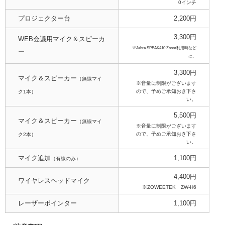
0インチ
プロジェクター台
2,200円
3,300円
WEB会議用マイク＆スピーカ
※Jabra SPEAK410 Zoom利用時など
ー
に。
3,300円
マイク＆スピーカー
（無線マイ
※音量に制限がございます
ので、予めご承知おき下さ
ク1本）
い。
5,500円
マイク＆スピーカー
（無線マイ
※音量に制限がございます
ので、予めご承知おき下さ
ク2本）
い。
マイク追加
1,100円
（有線のみ）
4,400円
ワイヤレスヘッドマイク
※ZOWEETEK ZW‐H6
レーザーポインター
1,100円