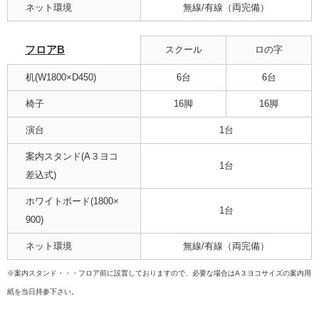
ネット環境
無線/有線（両完備）
フロアB
スクール
ロの字
机(W1800×D450)
6台
6台
椅子
16脚
16脚
演台
1台
案内スタンド(A３ヨコ
1台
差込式)
ホワイトボード(1800×
1台
900)
ネット環境
無線/有線（両完備）
※案内スタンド・・・フロア前に設置しておりますので、必要な場合はA３ヨコサイズの案内用
紙を当日持参下さい。