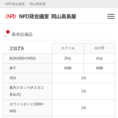
NPD貸会議室
岡山髙島屋
基本設備品
フロアA
スクール
ロの字
机(W1800×D450)
20台
16台
椅子
60脚
48脚
演台
1台
案内スタンド(A３ヨコ
1台
差込式)
ホワイトボード(1800×
1台
900)