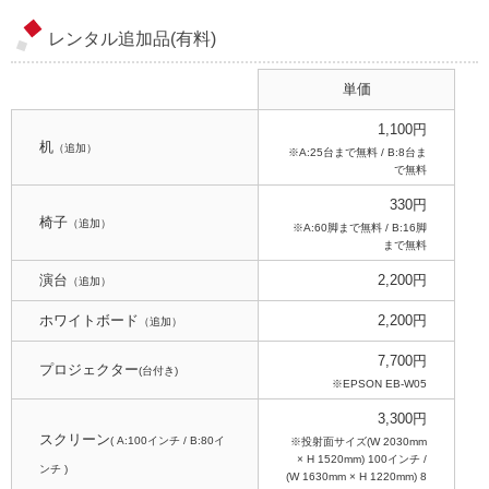
レンタル追加品(有料)
単価
1,100円
机
（追加）
※A:25台まで無料 / B:8台ま
で無料
330円
椅子
（追加）
※A:60脚まで無料 / B:16脚
まで無料
演台
2,200円
（追加）
ホワイトボード
2,200円
（追加）
7,700円
プロジェクター
(台付き)
※EPSON EB-W05
3,300円
スクリーン
( A:100インチ / B:80イ
※投射面サイズ(W 2030mm
× H 1520mm) 100インチ /
ンチ )
(W 1630mm × H 1220mm) 8